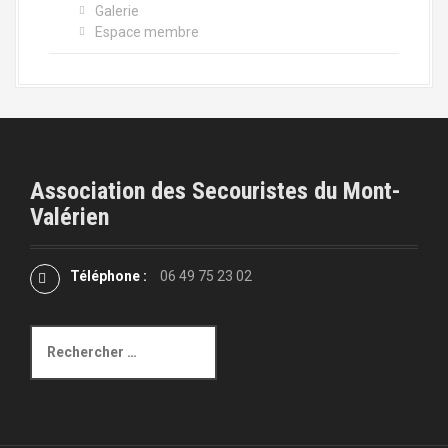
Galerie
Espace membre
Association des Secouristes du Mont-
Valérien
Téléphone :
06 49 75 23 02
R
e
c
h
e
r